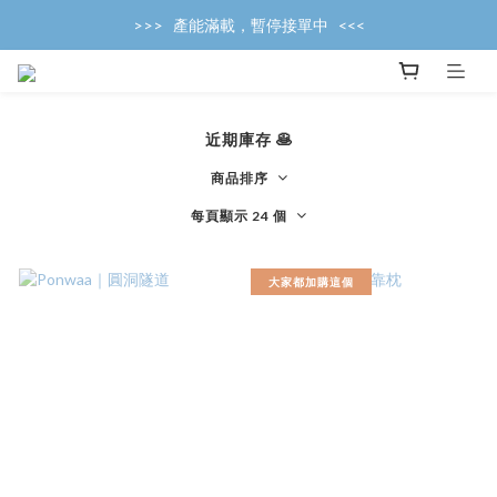
>>>   產能滿載，暫停接單中   <<<
>>>   產能滿載，暫停接單中   <<<
>>>   8/14~8/17 高雄貓展開放接單   <<<
>>>   產能滿載，暫停接單中   <<<
近期庫存 🥞
商品排序
每頁顯示 24 個
大家都加購這個