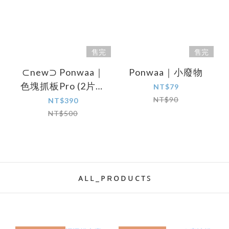
售完
售完
⊂new⊃ Ponwaa｜
Ponwaa｜小廢物
色塊抓板Pro (2片盒
NT$79
裝)
NT$90
NT$390
NT$500
ᴀ ʟ ʟ _ ᴘ ʀ ᴏ ᴅ ᴜ ᴄ ᴛ ꜱ