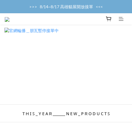
>>>   8/14~8/17 高雄貓展開放接單   <<<
>>>   產能滿載，暫停接單中   <<<
>>>   產能滿載，暫停接單中   <<<
ᴛ ʜ ɪ ꜱ _ ʏ ᴇ ᴀ ʀ ______ ɴ ᴇ ᴡ _ ᴘ ʀ ᴏ ᴅ ᴜ ᴄ ᴛ ꜱ