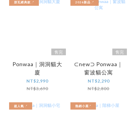
朋瓦經典款 .ᐟ
2026新品 .ᐟ‪‪‬
售完
售完
Ponwaa｜洞洞貓大
⊂new⊃ Ponwaa｜
廈
窗波貓公寓
NT$2,990
NT$2,290
NT$3,690
NT$2,800
超人氣 .ᐟ
熱銷小屋.ᐟ