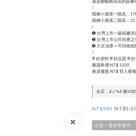
還是貓貓爬高高的踮腳
/
階梯小屋第一階高：17
階梯小屋第二階高：21.
/
➊ 台灣上市一級紙廠
➋ 台灣上市公司供應之
➌ 大豆油墨＋可回收紙
/
⛨ 好原料 ⛨ 好品質 ⛨ 
建議售價 NT$ 1200
會員優惠 NT$ 登入看
全店，♪♫*•♪ 滿10
NT$1,2
NT$990
注意！需排單製作，預計