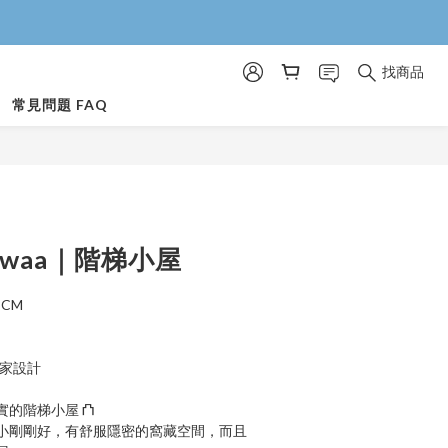
找商品
常見問題 FAQ
nwaa｜階梯小屋
3CM
獨家設計
實的階梯小屋 ⛫
小剛剛好，有舒服隱密的窩藏空間，而且