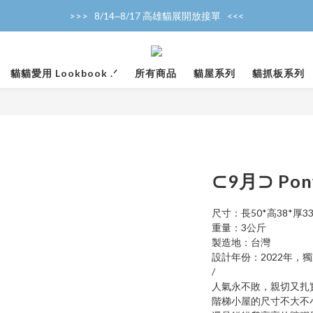
>>>   8/14~8/17 高雄貓展開放接單   <<<
>>>   產能滿載，暫停接單中   <<<
>>>   產能滿載，暫停接單中   <<<
貓貓愛用 Lookbook .ᐟ
所有商品
貓屋系列
貓抓板系列
⊂9月⊃ Po
尺寸：長50*高38*厚3
重量：3公斤
製造地：台灣
設計年份：2022年，
/
人氣永不敗，親切又扎
階梯小屋的尺寸不大不