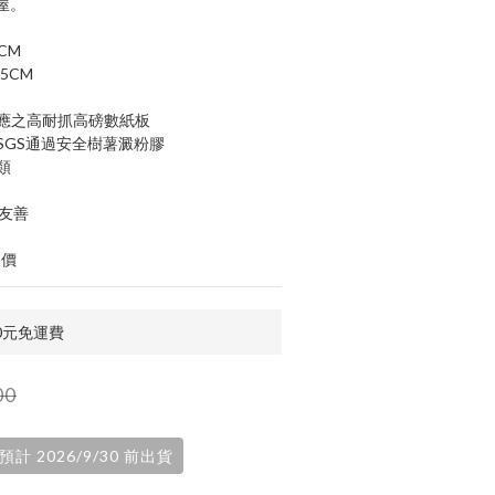
屋。
CM
5CM
供應之高耐抓高磅數紙板
SGS通過安全樹薯澱粉膠
類
好友善
報價
00元免運費
00
 2026/9/30 前出貨