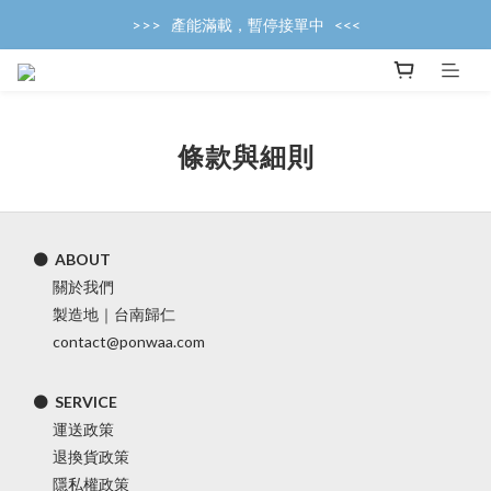
>>>   產能滿載，暫停接單中   <<<
>>>   產能滿載，暫停接單中   <<<
>>>   8/14~8/17 高雄貓展開放接單   <<<
>>>   產能滿載，暫停接單中   <<<
條款與細則
⚫ ABOUT
關於我們
製造地｜台南歸仁
contact@ponwaa.com
⚫ SERVICE
運送政策
退換貨政策
隱私權政策