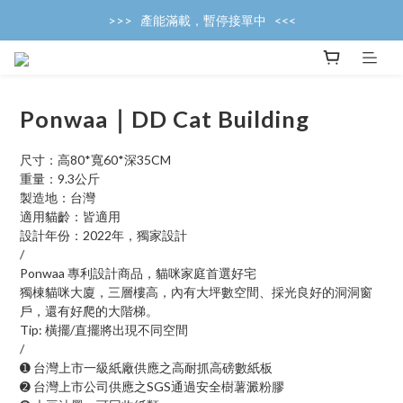
>>>   產能滿載，暫停接單中   <<<
>>>   8/14~8/17 高雄貓展開放接單   <<<
>>>   產能滿載，暫停接單中   <<<
Ponwaa｜DD Cat Building
尺寸：高80*寬60*深35CM
重量：9.3公斤
製造地：台灣
適用貓齡：皆適用
設計年份：2022年，獨家設計
/
Ponwaa 專利設計商品，貓咪家庭首選好宅
獨棟貓咪大廈，三層樓高，內有大坪數空間、採光良好的洞洞窗
戶，還有好爬的大階梯。
Tip: 橫擺/直擺將出現不同空間
/
➊ 台灣上市一級紙廠供應之高耐抓高磅數紙板
➋ 台灣上市公司供應之SGS通過安全樹薯澱粉膠