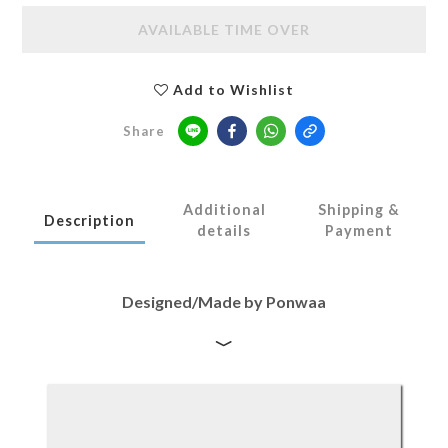
AVAILABLE TIME OVER
Add to Wishlist
Share
Additional
Shipping &
Description
details
Payment
Designed/Made by Ponwaa
﹀