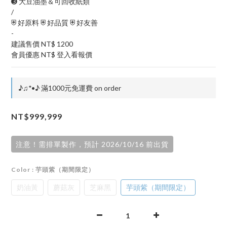
➌ 大豆油墨＆可回收紙類
/
⛨ 好原料 ⛨ 好品質 ⛨ 好友善
-
建議售價 NT$ 1200
會員優惠 NT$ 登入看報價
♪♫*•♪ 滿1000元免運費 on order
NT$999,999
注意！需排單製作，預計 2026/10/16 前出貨
Color
: 芋頭紫（期間限定）
奶油黃
蘑菇灰
芝麻黑
芋頭紫（期間限定）