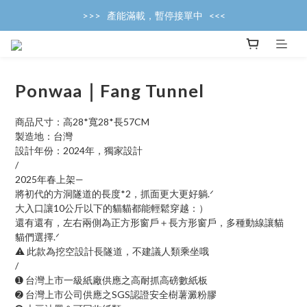
>>>   產能滿載，暫停接單中   <<<
>>>   產能滿載，暫停接單中   <<<
>>>   8/14~8/17 高雄貓展開放接單   <<<
>>>   產能滿載，暫停接單中   <<<
Ponwaa｜Fang Tunnel
商品尺寸：高28*寬28*長57CM
製造地：台灣
設計年份：2024年，獨家設計
/
2025年春上架—
將初代的方洞隧道的長度*2，抓面更大更好躺.ᐟ
大入口讓10公斤以下的貓貓都能輕鬆穿越：）
還有還有，左右兩側為正方形窗戶＋長方形窗戶，多種動線讓貓
貓們選擇.ᐟ
⚠️ 此款為挖空設計長隧道，不建議人類乘坐哦
/
➊ 台灣上市一級紙廠供應之高耐抓高磅數紙板
➋ 台灣上市公司供應之SGS認證安全樹薯澱粉膠